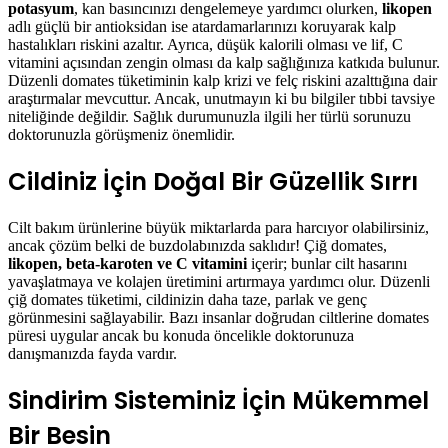
potasyum
, kan basıncınızı dengelemeye yardımcı olurken,
likopen
adlı güçlü bir antioksidan ise atardamarlarınızı koruyarak kalp
hastalıkları riskini azaltır. Ayrıca, düşük kalorili olması ve lif, C
vitamini açısından zengin olması da kalp sağlığınıza katkıda bulunur.
Düzenli domates tüketiminin kalp krizi ve felç riskini azalttığına dair
araştırmalar mevcuttur. Ancak, unutmayın ki bu bilgiler tıbbi tavsiye
niteliğinde değildir. Sağlık durumunuzla ilgili her türlü sorunuzu
doktorunuzla görüşmeniz önemlidir.
Cildiniz İçin Doğal Bir Güzellik Sırrı
Cilt bakım ürünlerine büyük miktarlarda para harcıyor olabilirsiniz,
ancak çözüm belki de buzdolabınızda saklıdır! Çiğ domates,
likopen, beta-karoten ve C vitamini
içerir; bunlar cilt hasarını
yavaşlatmaya ve kolajen üretimini artırmaya yardımcı olur. Düzenli
çiğ domates tüketimi, cildinizin daha taze, parlak ve genç
görünmesini sağlayabilir. Bazı insanlar doğrudan ciltlerine domates
püresi uygular ancak bu konuda öncelikle doktorunuza
danışmanızda fayda vardır.
Sindirim Sisteminiz İçin Mükemmel
Bir Besin