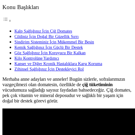
Konu Başlıkları
Kalp Sağlığınız İçin Çiğ Domates
Cildiniz İçin Doğal Bir Güzellik Sırrı
Sindirim Sisteminiz İçin Mükemmel Bir Besin
Kemik Sağlığınız İçin Güçlü Bir Destek
Göz Sağlığınız İçin Koruyucu Bir Kalkan
Kilo Kontrolüne Yardımcı
Kanser ve Diğer Kronik Hastalıklara Karşı Koruma
Zihinsel Sağlığınız İçin Destekleyici Rol
Merhaba anne adayları ve anneler! Bugün sizlerle, sofralarımızın
vazgeçilmezi olan domatesin, özellikle de
çiğ tüketiminin
vücudumuza sağladığı sayısız faydadan bahsedeceğiz. Çiğ domates,
pek çok vitamin ve mineral deposudur ve sağlıklı bir yaşam için
doğal bir destek görevi görür.