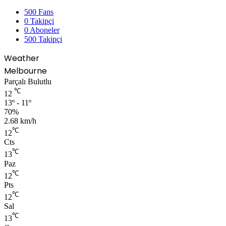
500
Fans
0
Takipçi
0
Aboneler
500
Takipçi
Weather
Melbourne
Parçalı Bulutlu
℃
12
13º - 11º
70%
2.68 km/h
℃
12
Cts
℃
13
Paz
℃
12
Pts
℃
12
Sal
℃
13