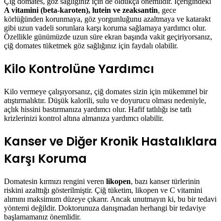
Çiğ domates, göz sağlığınız için de oldukça önemlidir. İçeriğindeki
A vitamini (beta-karoten), lutein ve zeaksantin
, gece
körlüğünden korunmaya, göz yorgunluğunu azaltmaya ve katarakt
gibi uzun vadeli sorunlara karşı koruma sağlamaya yardımcı olur.
Özellikle günümüzde uzun süre ekran başında vakit geçiriyorsanız,
çiğ domates tüketmek göz sağlığınız için faydalı olabilir.
Kilo Kontrolüne Yardımcı
Kilo vermeye çalışıyorsanız, çiğ domates sizin için mükemmel bir
atıştırmalıktır. Düşük kalorili, sulu ve doyurucu olması nedeniyle,
açlık hissini bastırmanıza yardımcı olur. Hafif tatlılığı ise tatlı
krizlerinizi kontrol altına almanıza yardımcı olabilir.
Kanser ve Diğer Kronik Hastalıklara
Karşı Koruma
Domatesin kırmızı rengini veren
likopen
, bazı kanser türlerinin
riskini azalttığı gösterilmiştir. Çiğ tüketim, likopen ve C vitamini
alımını maksimum düzeye çıkarır. Ancak unutmayın ki, bu bir tedavi
yöntemi değildir. Doktorunuza danışmadan herhangi bir tedaviye
başlamamanız önemlidir.