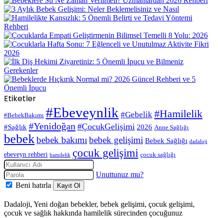
Etiketler
#Ebeveynlik
#Hamilelik
#Gebelik
#BebekBakımı
#Yenidoğan
#ÇocukGelişimi
#Sağlık
2026
Anne Sağlığı
bebek
bebek bakımı
bebek gelişimi
Bebek Sağlığı
dadaloji
çocuk gelişimi
ebeveyn rehberi
çocuk sağlığı
hamilelik
Unuttunuz mu?
Beni hatırla
Kayıt Ol
Dadaloji, Yeni doğan bebekler, bebek gelişimi, çocuk gelişimi,
çocuk ve sağlık hakkında hamilelik sürecinden çocuğunuz