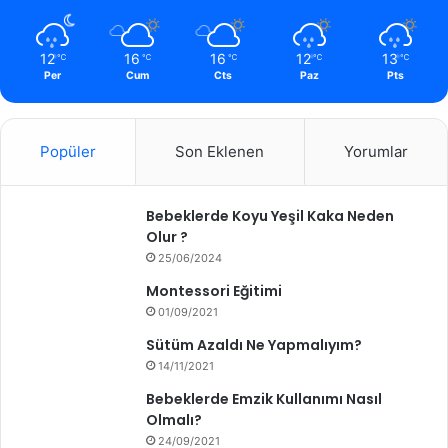
n
K
12
16
16
12
13
℃
℃
℃
℃
℃
a
Per
Cum
Cts
Paz
Pts
y
n
a
k
Popüler
Son Eklenen
Yorumlar
l
a
n
Bebeklerde Koyu Yeşil Kaka Neden
a
Olur ?
n
25/06/2024
R
Montessori Eğitimi
i
s
01/09/2021
k
Sütüm Azaldı Ne Yapmalıyım?
l
14/11/2021
e
r
Bebeklerde Emzik Kullanımı Nasıl
Olmalı?
24/09/2021