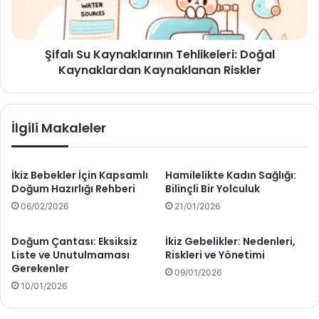
i
S
n
u
d
K
e
Şifalı Su Kaynaklarının Tehlikeleri: Doğal
a
N
Kaynaklardan Kaynaklanan Riskler
y
e
n
l
a
e
k
İlgili Makaleler
r
l
e
a
D
r
i
ı
İkiz Bebekler İçin Kapsamlı
Hamilelikte Kadın Sağlığı:
k
Doğum Hazırlığı Rehberi
Bilinçli Bir Yolculuk
n
k
ı
06/02/2026
21/01/2026
a
n
t
T
Doğum Çantası: Eksiksiz
İkiz Gebelikler: Nedenleri,
E
e
Liste ve Unutulmaması
Riskleri ve Yönetimi
t
h
Gerekenler
09/01/2026
m
l
10/01/2026
e
i
l
k