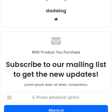
dadalog
We
b
sit
esi
With Product You Purchase
Subscribe to our mailing list
to get the new updates!
Lorem ipsum dolor sit amet, consectetur.
E
-
P
o