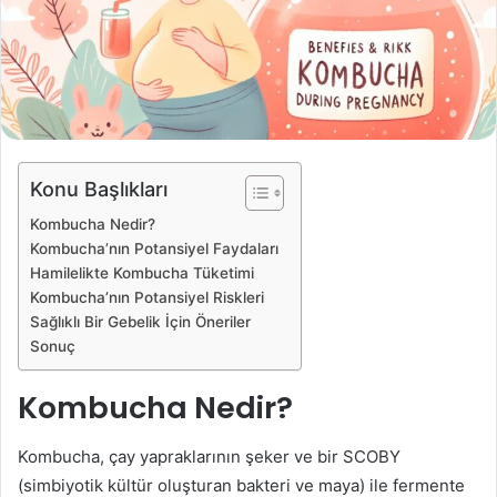
t
a
g
ö
n
d
e
Konu Başlıkları
r
Kombucha Nedir?
m
Kombucha’nın Potansiyel Faydaları
e
Hamilelikte Kombucha Tüketimi
k
Kombucha’nın Potansiyel Riskleri
Sağlıklı Bir Gebelik İçin Öneriler
Sonuç
Kombucha Nedir?
Kombucha, çay yapraklarının şeker ve bir SCOBY
(simbiyotik kültür oluşturan bakteri ve maya) ile fermente