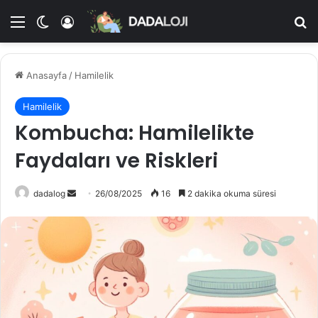
Menü
Dış görünümü değiştir
Kayıt Ol
A
Anasayfa
/
Hamilelik
Hamilelik
Kombucha: Hamilelikte
Faydaları ve Riskleri
dadalog
B
26/08/2025
16
2 dakika okuma süresi
i
r
e
-
p
o
s