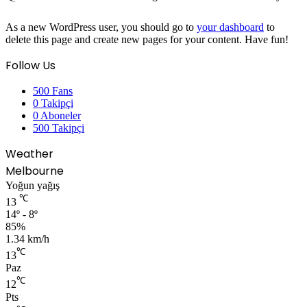
As a new WordPress user, you should go to
your dashboard
to
delete this page and create new pages for your content. Have fun!
Follow Us
500
Fans
0
Takipçi
0
Aboneler
500
Takipçi
Weather
Melbourne
Yoğun yağış
℃
13
14º - 8º
85%
1.34 km/h
℃
13
Paz
℃
12
Pts