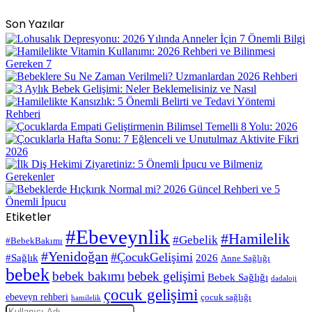
Son Yazılar
Etiketler
#Ebeveynlik
#Hamilelik
#Gebelik
#BebekBakımı
#Yenidoğan
#ÇocukGelişimi
#Sağlık
2026
Anne Sağlığı
bebek
bebek bakımı
bebek gelişimi
Bebek Sağlığı
dadaloji
çocuk gelişimi
ebeveyn rehberi
çocuk sağlığı
hamilelik