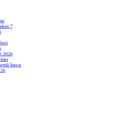
lgi
reken 7
i
beri
6
ri 2026
enler
nemli İpucu
026