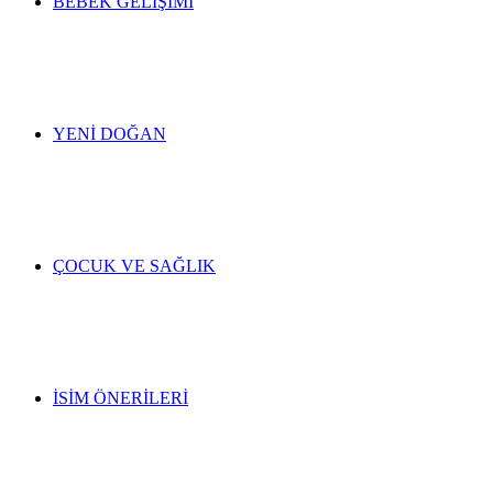
BEBEK GELIŞIMI
YENI DOĞAN
ÇOCUK VE SAĞLIK
İSIM ÖNERILERI