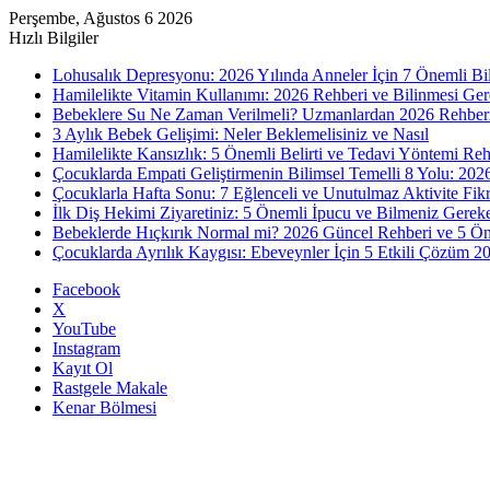
Perşembe, Ağustos 6 2026
Hızlı Bilgiler
Lohusalık Depresyonu: 2026 Yılında Anneler İçin 7 Önemli Bi
Hamilelikte Vitamin Kullanımı: 2026 Rehberi ve Bilinmesi Ge
Bebeklere Su Ne Zaman Verilmeli? Uzmanlardan 2026 Rehber
3 Aylık Bebek Gelişimi: Neler Beklemelisiniz ve Nasıl
Hamilelikte Kansızlık: 5 Önemli Belirti ve Tedavi Yöntemi Reh
Çocuklarda Empati Geliştirmenin Bilimsel Temelli 8 Yolu: 202
Çocuklarla Hafta Sonu: 7 Eğlenceli ve Unutulmaz Aktivite Fik
İlk Diş Hekimi Ziyaretiniz: 5 Önemli İpucu ve Bilmeniz Gerek
Bebeklerde Hıçkırık Normal mi? 2026 Güncel Rehberi ve 5 Ö
Çocuklarda Ayrılık Kaygısı: Ebeveynler İçin 5 Etkili Çözüm 2
Facebook
X
YouTube
Instagram
Kayıt Ol
Rastgele Makale
Kenar Bölmesi