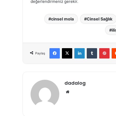
değerlendirmeniz gerekir.
cinsel mola
Cinsel Sağlık
il
Facebook
X
LinkedIn
Tumblr
Pinterest
Paylaş
dadalog
We
b
sit
esi