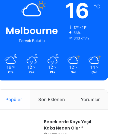
16
℃
Melbourne
17º - 11º
56%
3.13 km/h
Parçalı Bulutlu
16
12
12
12
14
℃
℃
℃
℃
℃
Cts
Paz
Pts
Sal
Çar
Popüler
Son Eklenen
Yorumlar
Bebeklerde Koyu Yeşil
Kaka Neden Olur ?