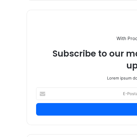
With Pro
Subscribe to our ma
up
Lorem ipsum dol
E
-
P
o
s
t
a
a