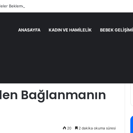
Neler Beklemelisiniz ve Nasıl
ANASAYFA
KADIN VE HAMILELIK
BEBEK GELIŞIMI
 Faydaları: Yeniden Bağlanmanın Yolu
el Molanın
iden Bağlanmanın
20
2 dakika okuma süresi