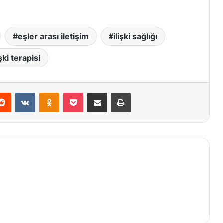
eşler arası iletişim
ilişki sağlığı
işki terapisi
Reddit
VKontakte
Odnoklassniki
Pocket
E-Posta ile paylaş
Yazdır