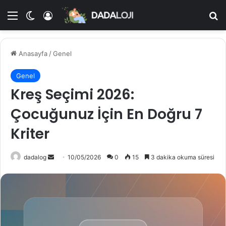
Menü
Dış görünümü değiştir
Kayıt Ol
A
Anasayfa
/
Genel
Genel
Kreş Seçimi 2026:
Çocuğunuz İçin En Doğru 7
Kriter
dadalog
B
10/05/2026
0
15
3 dakika okuma süresi
i
r
e
-
p