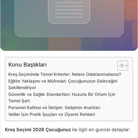
o
s
t
a
g
ö
n
d
e
Konu Başlıkları
r
Kreş Seçiminde Temel Kriterler: Nelere Odaklanmalısınız?
m
Eğitim Yaklaşımı ve Müfredat: Çocuğunuzun Geleceğini
e
Şekillendiriyor
k
Güvenlik ve Sağlık Standartları: Huzurlu Bir Ortam İçin
Temel Şart
Personel Kalitesi ve İletişim: Gelişimin Anahtarı
Veliler İçin Pratik İpuçları ve Ziyaret Rehberi
Kreş Seçimi 2026 Çocuğunuz
ile ilgili en guncel detaylar: