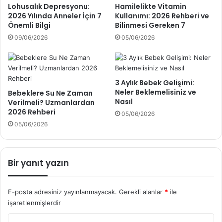
ı
i
Lohusalık Depresyonu:
Hamilelikte Vitamin
z
2026 Yılında Anneler İçin 7
Kullanımı: 2026 Rehberi ve
:
Önemli Bilgi
Bilinmesi Gereken 7
İ
2
ç
0
09/06/2026
05/06/2026
i
2
n
6
7
Y
Ö
ı
3 Aylık Bebek Gelişimi:
n
l
Neler Beklemelisiniz ve
Bebeklere Su Ne Zaman
e
ı
Nasıl
Verilmeli? Uzmanlardan
m
n
2026 Rehberi
05/06/2026
l
d
05/06/2026
i
a
A
H
d
u
ı
z
Bir yanıt yazın
m
u
r
E-posta adresiniz yayınlanmayacak.
Gerekli alanlar
*
ile
l
u
işaretlenmişlerdir
G
Y