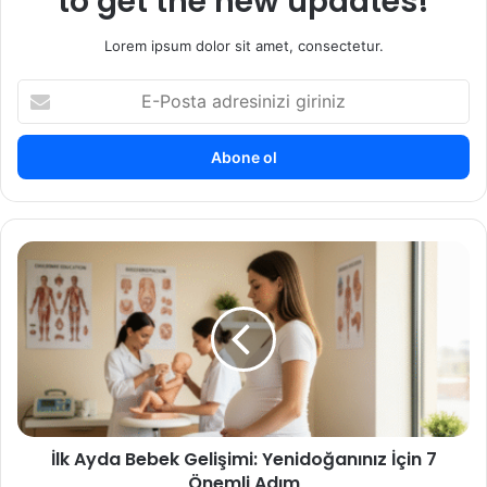
to get the new updates!
Lorem ipsum dolor sit amet, consectetur.
E
-
P
o
s
t
a
a
İ
d
l
r
k
e
A
s
y
i
d
n
a
i
B
z
e
i
İlk Ayda Bebek Gelişimi: Yenidoğanınız İçin 7
b
g
Önemli Adım
e