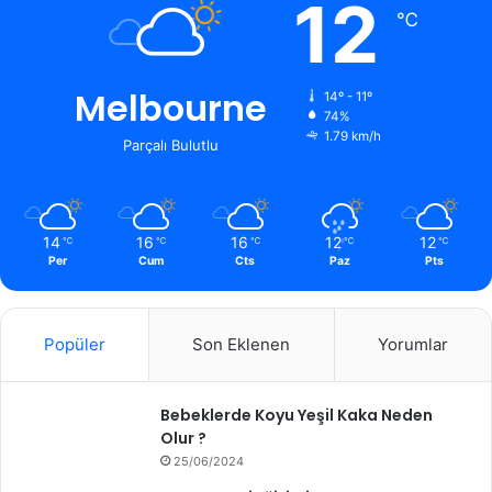
12
℃
Melbourne
14º - 11º
74%
1.79 km/h
Parçalı Bulutlu
14
16
16
12
12
℃
℃
℃
℃
℃
Per
Cum
Cts
Paz
Pts
Popüler
Son Eklenen
Yorumlar
Bebeklerde Koyu Yeşil Kaka Neden
Olur ?
25/06/2024