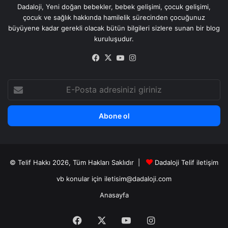
Dadaloji, Yeni doğan bebekler, bebek gelişimi, çocuk gelişimi,
çocuk ve sağlık hakkında hamilelik sürecinden çocuğunuz
büyüyene kadar gerekli olacak bütün bilgileri sizlere sunan bir blog
kuruluşudur.
Facebook
X
YouTube
Instagram
E-
Posta
adresinizi
giriniz
© Telif Hakkı 2026, Tüm Hakları Saklıdır |
Dadaloji Telif iletişim
vb konular için iletisim@dadaloji.com
Anasayfa
Facebook
X
YouTube
Instagram