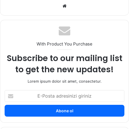
We
b
sit
esi
With Product You Purchase
Subscribe to our mailing list
to get the new updates!
Lorem ipsum dolor sit amet, consectetur.
E
-
P
o
s
t