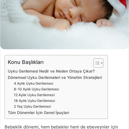
o
s
t
a
g
ö
n
d
e
Konu Başlıkları
r
Uyku Gerilemesi Nedir ve Neden Ortaya Çıkar?
m
Dönemsel Uyku Gerilemeleri ve Yönetim Stratejileri
e
4 Aylık Uyku Gerilemesi
k
8-10 Aylık Uyku Gerilemesi
12 Aylık Uyku Gerilemesi
18 Aylık Uyku Gerilemesi
2 Yaş Uyku Gerilemesi
Tüm Dönemler İçin Genel İpuçları
Bebeklik dönemi, hem bebekler hem de ebeveynler için