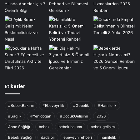
Etiketler
#BebekBakımı
#Ebeveynlik
#Gebelik
#Hamilelik
#Sağlık
#Yenidoğan
#ÇocukGelişimi
2026
Anne Sağlığı
bebek
bebek bakımı
bebek gelişimi
Bebek Sağlığı
dadaloji
ebeveyn rehberi
hamilelik