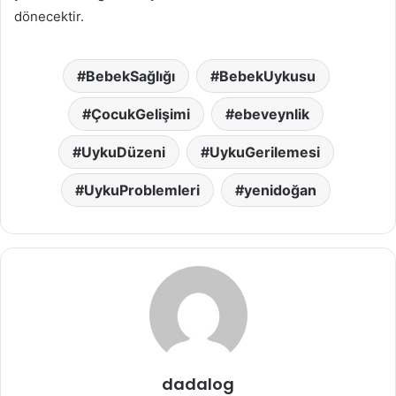
dönecektir.
BebekSağlığı
BebekUykusu
ÇocukGelişimi
ebeveynlik
UykuDüzeni
UykuGerilemesi
UykuProblemleri
yenidoğan
dadalog