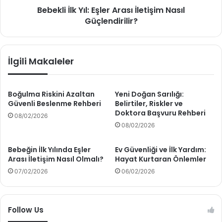
t
Bebekli İlk Yıl: Eşler Arası İletişim Nasıl
k
ı
Güçlendirilir?
Y
c
ı
ı
l
U
:
İlgili Makaleler
y
E
g
ş
u
l
l
e
Boğulma Riskini Azaltan
Yeni Doğan Sarılığı:
a
Güvenli Beslenme Rehberi
Belirtiler, Riskler ve
r
Doktora Başvuru Rehberi
m
A
08/02/2026
a
r
08/02/2026
l
a
a
s
Bebeğin İlk Yılında Eşler
Ev Güvenliği ve İlk Yardım:
r
ı
Arası İletişim Nasıl Olmalı?
Hayat Kurtaran Önlemler
R
İ
07/02/2026
06/02/2026
e
l
h
e
b
t
e
i
Follow Us
r
ş