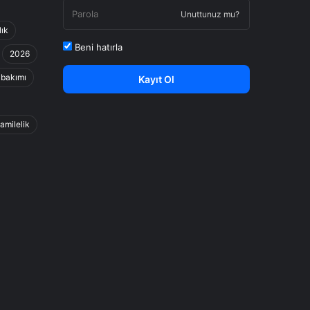
Unuttunuz mu?
ık
Beni hatırla
2026
 bakımı
Kayıt Ol
amilelik