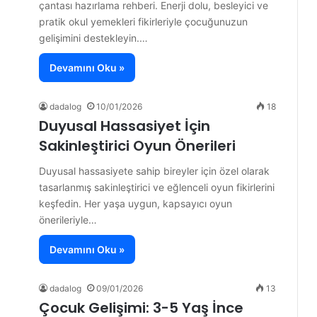
çantası hazırlama rehberi. Enerji dolu, besleyici ve
pratik okul yemekleri fikirleriyle çocuğunuzun
gelişimini destekleyin.…
Devamını Oku »
dadalog
10/01/2026
18
Duyusal Hassasiyet İçin
Sakinleştirici Oyun Önerileri
Duyusal hassasiyete sahip bireyler için özel olarak
tasarlanmış sakinleştirici ve eğlenceli oyun fikirlerini
keşfedin. Her yaşa uygun, kapsayıcı oyun
önerileriyle…
Devamını Oku »
dadalog
09/01/2026
13
Çocuk Gelişimi: 3-5 Yaş İnce