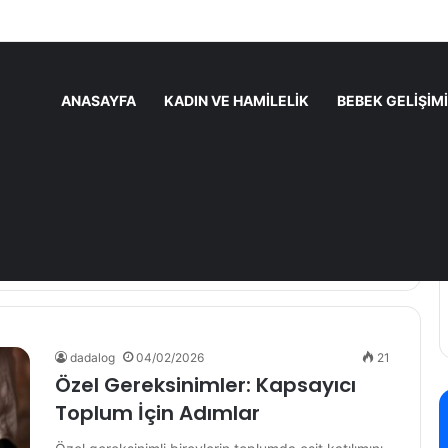
ANASAYFA
KADIN VE HAMILELIK
BEBEK GELIŞIMI
dadalog
04/02/2026
21
Özel Gereksinimler: Kapsayıcı
Toplum İçin Adımlar