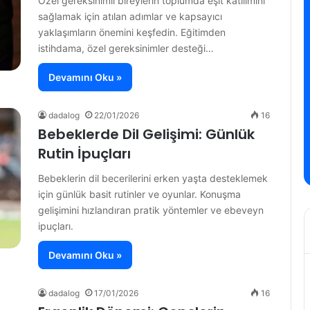
Özel gereksinimli bireylerin toplumda eşit katılımını
sağlamak için atılan adımlar ve kapsayıcı
yaklaşımların önemini keşfedin. Eğitimden
istihdama, özel gereksinimler desteği…
Devamını Oku »
dadalog
22/01/2026
16
Bebeklerde Dil Gelişimi: Günlük
Rutin İpuçları
Bebeklerin dil becerilerini erken yaşta desteklemek
için günlük basit rutinler ve oyunlar. Konuşma
gelişimini hızlandıran pratik yöntemler ve ebeveyn
ipuçları.
Devamını Oku »
dadalog
17/01/2026
16