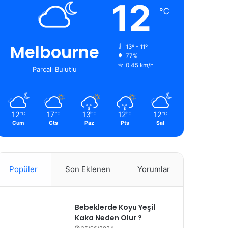
12
℃
Melbourne
13º - 11º
77%
0.45 km/h
Parçalı Bulutlu
12
17
13
12
12
℃
℃
℃
℃
℃
Cum
Cts
Paz
Pts
Sal
Popüler
Son Eklenen
Yorumlar
Bebeklerde Koyu Yeşil
Kaka Neden Olur ?