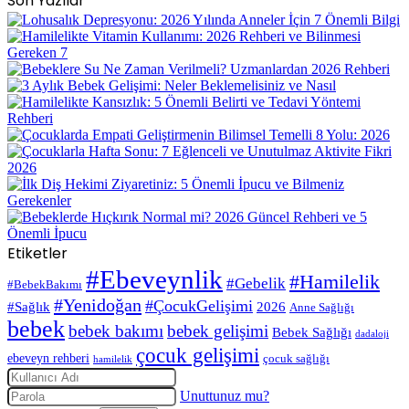
Son Yazılar
Etiketler
#Ebeveynlik
#Hamilelik
#Gebelik
#BebekBakımı
#Yenidoğan
#ÇocukGelişimi
#Sağlık
2026
Anne Sağlığı
bebek
bebek bakımı
bebek gelişimi
Bebek Sağlığı
dadaloji
çocuk gelişimi
ebeveyn rehberi
çocuk sağlığı
hamilelik
Unuttunuz mu?