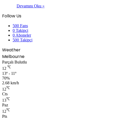
Devamını Oku »
Follow Us
500
Fans
0
Takipçi
0
Aboneler
500
Takipçi
Weather
Melbourne
Parçalı Bulutlu
℃
12
13º - 11º
70%
2.68 km/h
℃
12
Cts
℃
13
Paz
℃
12
Pts