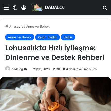
Menü
Dış görünümü değiştir
Kayıt Ol
A
Anasayfa
/
Anne ve Bebek
Anne ve Bebek
Kadın Sağlığı
Sağlık
Lohusalıkta Hızlı İyileşme:
Dinlenme ve Destek Rehberi
dadalog
B
20/01/2026
30
4 dakika okuma süresi
i
r
e
-
p
o
s