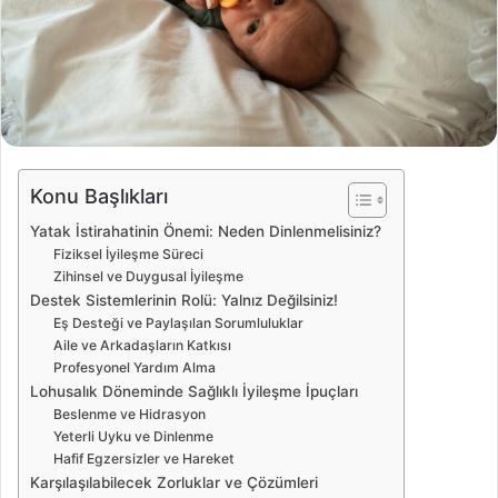
t
a
g
ö
n
d
e
Konu Başlıkları
r
Yatak İstirahatinin Önemi: Neden Dinlenmelisiniz?
m
Fiziksel İyileşme Süreci
e
Zihinsel ve Duygusal İyileşme
k
Destek Sistemlerinin Rolü: Yalnız Değilsiniz!
Eş Desteği ve Paylaşılan Sorumluluklar
Aile ve Arkadaşların Katkısı
Profesyonel Yardım Alma
Lohusalık Döneminde Sağlıklı İyileşme İpuçları
Beslenme ve Hidrasyon
Yeterli Uyku ve Dinlenme
Hafif Egzersizler ve Hareket
Karşılaşılabilecek Zorluklar ve Çözümleri