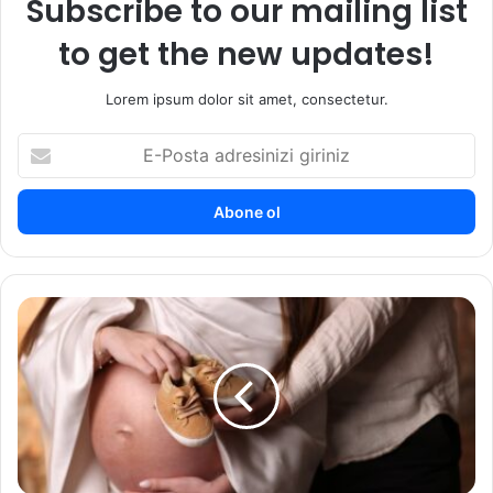
Subscribe to our mailing list
to get the new updates!
Lorem ipsum dolor sit amet, consectetur.
E
-
P
o
s
t
a
a
E
d
v
r
l
e
i
s
l
i
i
n
k
i
t
z
e