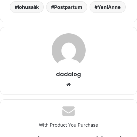
lohusalık
Postpartum
YeniAnne
dadalog
We
b
sit
esi
With Product You Purchase