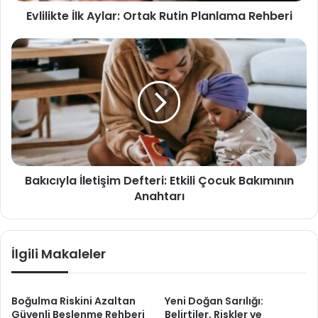
i
Evlilikte İlk Aylar: Ortak Rutin Planlama Rehberi
İ
g
l
i
k
B
r
A
a
i
y
k
n
l
ı
i
a
c
z
r
ı
:
y
O
l
r
a
Bakıcıyla İletişim Defteri: Etkili Çocuk Bakımının
t
İ
a
Anahtarı
l
k
e
R
t
u
i
İlgili Makaleler
t
ş
i
i
n
m
P
D
Boğulma Riskini Azaltan
Yeni Doğan Sarılığı:
l
Güvenli Beslenme Rehberi
Belirtiler, Riskler ve
e