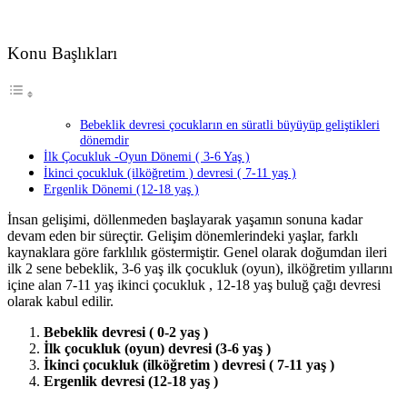
Konu Başlıkları
Bebeklik devresi çocukların en süratli büyüyüp geliştikleri
dönemdir
İlk Çocukluk -Oyun Dönemi ( 3-6 Yaş )
İkinci çocukluk (ilköğretim ) devresi ( 7-11 yaş )
Ergenlik Dönemi (12-18 yaş )
İnsan gelişimi, döllenmeden başlayarak yaşamın sonuna kadar
devam eden bir süreçtir. Gelişim dönemlerindeki yaşlar, farklı
kaynaklara göre farklılık göstermiştir. Genel olarak doğumdan ileri
ilk 2 sene bebeklik, 3-6 yaş ilk çocukluk (oyun), ilköğretim yıllarını
içine alan 7-11 yaş ikinci çocukluk , 12-18 yaş buluğ çağı devresi
olarak kabul edilir.
Bebeklik devresi ( 0-2 yaş )
İlk çocukluk (oyun) devresi (3-6 yaş )
İkinci çocukluk (ilköğretim ) devresi ( 7-11 yaş )
Ergenlik devresi (12-18 yaş )