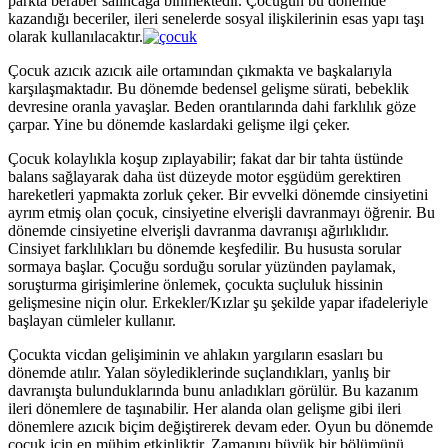
parkta beraber salıncağa binmektedir. Çocuğun bu dönemde
kazandığı beceriler, ileri senelerde sosyal ilişkilerinin esas yapı taşı
olarak kullanılacaktır.
Çocuk azıcık azıcık aile ortamından çıkmakta ve başkalarıyla
karşılaşmaktadır. Bu dönemde bedensel gelişme sürati, bebeklik
devresine oranla yavaşlar. Beden orantılarında dahi farklılık göze
çarpar. Yine bu dönemde kaslardaki gelişme ilgi çeker.
Çocuk kolaylıkla koşup zıplayabilir; fakat dar bir tahta üstünde
balans sağlayarak daha üst düzeyde motor eşgüdüm gerektiren
hareketleri yapmakta zorluk çeker. Bir evvelki dönemde cinsiyetini
ayrım etmiş olan çocuk, cinsiyetine elverişli davranmayı öğrenir. Bu
dönemde cinsiyetine elverişli davranma davranışı ağırlıklıdır.
Cinsiyet farklılıkları bu dönemde keşfedilir. Bu hususta sorular
sormaya başlar. Çocuğu sorduğu sorular yüzünden paylamak,
soruşturma girişimlerine önlemek, çocukta suçluluk hissinin
gelişmesine niçin olur. Erkekler/Kızlar şu şekilde yapar ifadeleriyle
başlayan cümleler kullanır.
Çocukta vicdan gelişiminin ve ahlakın yargıların esasları bu
dönemde atılır. Yalan söylediklerinde suçlandıkları, yanlış bir
davranışta bulunduklarında bunu anladıkları görülür. Bu kazanım
ileri dönemlere de taşınabilir. Her alanda olan gelişme gibi ileri
dönemlere azıcık biçim değiştirerek devam eder. Oyun bu dönemde
çocuk için en mühim etkinliktir. Zamanını büyük bir bölümünü