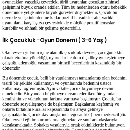
oyuncaklar, yaşadığı çevredeki türlü uyaranlar, çocuğun zihinsel
gelişimini büyük oranda etkiler. Tüm bu nedenlerden ötürü bebeklik
döneminde yetişkinlere büyük görevler düşmektedir. Çocuk bu
devrede yetişkinlerden ne kadar pozitif havadisler alır, varlıklı
uyaranlarla karşılaşırsa çevresiyle de o ölçüde pozitif temaslar
kurabilir ve sıhhatli bir gelişme gösterebilir.
İlk Çocukluk -Oyun Dönemi ( 3-6 Yaş )
Okul evveli yıllarını içine alan ilk çocukluk devresi, çocuğun aktif
olarak etrafına yöneldiği, uyarıcılar ile dolu dış dünyayı keşfetmeye
çalıştığı, ademoğlu yaşamının birincil becerilerinin kazanıldığı bir
dönemdir.
Bu dönemde çocuk, belli bir yapılanmayı tamamlamış olan bedenini
tesirli bir şekilde kullanmayı ve oyunlarında bedenini ustaca
kullanmayı öğrenmiştir. Aynı vakitte çocuk büyümeye devam
etmektedir. Bir yandan büyümeye devam eder iken öte yandan
kendisinin ve vücudunun farkına varmaya başlamıştır. Çocuk, bu
dönemde sosyalleşmeye de başlamıştır. Başkalarını keşfetmiş ve
onlarla birtakım kurallar kapsamında bir araya gelmeye
çalışmaktadır. Çocuk davranışlarında egosantrik ( ben merkezcil )tir.
Okul evveli eğitim kurumlarına gitmekte ve sınıf arkadaşlarıyla
karşılaşmaktadır. Sokakta yaşıtlarıyla ortak etkinliklerde bulunuyor,