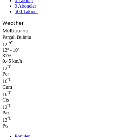
0
Takipçi
0
Aboneler
500
Takipçi
Weather
Melbourne
Parçalı Bulutlu
℃
12
13º - 10º
85%
0.45 km/h
℃
12
Per
℃
16
Cum
℃
16
Cts
℃
12
Paz
℃
13
Pts
Popüler