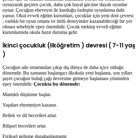
oynayarak geçiren çocuk, daha çok hayal gücüne dayalı oyunlar
oynar. Çocuğun ebeveyni ile kurduğu özdeşim oyunlarına dahi
yansır. Okul evveli eğitim kurumları, çocuklar için yeni dost çevresi
, varlıklı bir oyun ortamı ve türlü deneyimler kazanabileceği bir yer
olması sebebiyle epey önemlidir. Çocuk mektep evveli eğitim
kurumlarında okula hazır duruma gelir.
İkinci çocukluk (ilköğretim ) devresi ( 7-11 yaş
)
Çocuğun aile ortamından çıkıp dış dünya ile daha içice olduğu
dönemdir. Bu zamanın başlangıcı ilkokula yeni başlama, son yılları
şayet çocuğun buluğ çağı devresine girmeye başlaması yönünden
epey önemlidir.
Çocukta bu dönemde:
Mantıklı düşünme başlar.
Yaşıtları ehemmiyet kazanır.
Bellek ve dil becerileri artar.
Bilişsel becerileri artar.
Fiziksel gelişme durağanlaşmıştır.