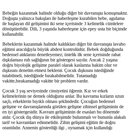
Bebeğin kazanmak halinde olduğu diğer bir davranışta konuşmaktır.
Doğuşta yalnızca bakışları ile haberleşme kurabilen bebe, agulama
ile başlayan dil gelişimini iki sene içerisinde 3 kelimelik cümlelere
dönüştürebilir. Dili, 3 yaşında haberleşme için epey usta bir biçimde
kullanabilir.
Bebeklerin kazanmak halinde kaldıkları diğer bir davranışta lavabo
eğitimi aracılığıyla büyük abdest kontrolüdür. Bebek doğduğunda
bedensel atıklarını denetleyemez; üstelik ilk sene içerisinde rahat
dışkılaması ruh sağlığının bir göstergesi sayılır. Ancak 2 yaşına
doğru biyolojik gelişime paralel olarak kaslarına hakim olur ve
dışkısını denetim etmesi beklenir. Çocuk dışkısını istediğinde
tutabilmeli, istediğinde bırakabilmelidir. Tutamadığı
vakitte,bırakamadığı vakitte bir problem vardır.
Çocuk 3 yaş seviyesinde cinsiyetini öğrenir. Kız ve erkek
kelimelerinin ne demek olduğunu anlar. Bu kavrama kızların uzun
saçlı, erkeklerin bıyıklı olması şeklindedir. Çocuğun bedensel
gelişme ve davranışlarında görülen gelişme zihinsel gelişiminin de
en iyi göstergesidir. Kavram gelişiminin de esasları bu dönemde
atılır. Çocuk dış dünya ile etkileşimde bulunmalı ve bununla alakalı
tarif ve kavramları edinmelidir. Zihin gelişimi eğitim ile doğru
orantılıdır. Annenin gösterdiği ilgi , oynamak için kullandığı