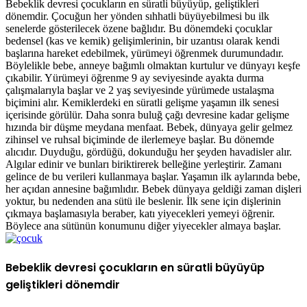
Bebeklik devresi çocukların en süratli büyüyüp, geliştikleri
dönemdir. Çocuğun her yönden sıhhatli büyüyebilmesi bu ilk
senelerde gösterilecek özene bağlıdır. Bu dönemdeki çocuklar
bedensel (kas ve kemik) gelişimlerinin, bir uzantısı olarak kendi
başlarına hareket edebilmek, yürümeyi öğrenmek durumundadır.
Böylelikle bebe, anneye bağımlı olmaktan kurtulur ve dünyayı keşfe
çıkabilir. Yürümeyi öğrenme 9 ay seviyesinde ayakta durma
çalışmalarıyla başlar ve 2 yaş seviyesinde yürümede ustalaşma
biçimini alır. Kemiklerdeki en süratli gelişme yaşamın ilk senesi
içerisinde görülür. Daha sonra buluğ çağı devresine kadar gelişme
hızında bir düşme meydana menfaat. Bebek, dünyaya gelir gelmez
zihinsel ve ruhsal biçiminde de ilerlemeye başlar. Bu dönemde
alıcıdır. Duyduğu, gördüğü, dokunduğu her şeyden havadisler alır.
Algılar edinir ve bunları biriktirerek belleğine yerleştirir. Zamanı
gelince de bu verileri kullanmaya başlar. Yaşamın ilk aylarında bebe,
her açıdan annesine bağımlıdır. Bebek dünyaya geldiği zaman dişleri
yoktur, bu nedenden ana sütü ile beslenir. İlk sene için dişlerinin
çıkmaya başlamasıyla beraber, katı yiyecekleri yemeyi öğrenir.
Böylece ana sütünün konumunu diğer yiyecekler almaya başlar.
Bebeklik devresi çocukların en süratli büyüyüp
geliştikleri dönemdir