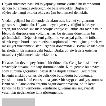
Hayatı süresince nasıl bir iş yapmayı ummaktadır? Bu karar adımı
gencin bir anlamda geleceğini de belirleyecektir. Başka bir
söyleyişle hangi okulda okuyacağını belirlemesi demektir.
Vicdan gelişimi bu dönemde birtakım esas kıymet yargılarının
gelişmesi biçimini alır. Hayatta neye kıymet verdiğini belirleyen
ergen, bu nedenle sık sık ideolojik kötüye kullanmalara maruz kalır.
İdeolojik düşüncelerin yoğunlaşması bu gelişme döneminin bir
görüntüsüdür. Değer sistemi geliştirme ve sosyal gelişimle irtibatlı
olarak ergen bundan sonra erişkin toplumsal düzeni içine girmek ve
mesuliyet yüklenmek ister. Ergenlik dönemindeki sosyal ve ideolojik
hareketlerin bir manası dahi budur. Başka bir söyleyişle ergenler
mesuliyet yüklenmek istemektedirler.
Kısacası bu devir epey fırtınalı bir dönemdir. Genç kendisi ile ve
çevresiyle devamlı bir harp durumundadır. Kimi gençte bu devresi
epey curcuna geçirirken, bazısı daha düşük çalkantılı geçirebilir.
Ergenin erişkin otoritesiyle çelişkide bulunduğu bu dönemde,
yetişkinin onu kabul etmesi, ona şartsız bir saygı ve anlayış sunması
lazım olur. Anne-baba ergenin özgür davranmasına, onun kendi
kendisine karar vermesine, kendisine güvenmesini sağlayacak
yaşantılar geçirmesine itina göstermelidir.