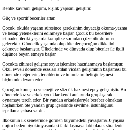
Benlik kavramı gelişimi, kişilik yapısını geliştirir.
Güç ve sportif beceriler artar.
Çocuk, okulda yaşamı süresince gereksinim duyacağı okuma-yazma
ve hesap yeteneklerini edinmeye başlar. Çocuk bu becerilere
istinaden ileriki yaşlarda komplike sorunları çözebilir duruma
gelecektir. Gündelik yaşamda olup bitenler çocuğun dikkatini
çekmeye başlamıştır. Ülkelerinde ve dünyada olup bitenler ile ilgili
düşünce beyan etmeye başlar.
Çocukta zihinsel gelişme soyut işlemlere hazırlanmaya başlamıştır.
Okul evveli dönemde esasları atılan vicdan gelişiminin başlaması bu
dönemde değerlerin, tercihlerin ve tutumların belirginleşmesi
biçiminde devam eder.
Çocuğun konuşma yeteneği ve sözcük hazinesi epey gelişmiştir. Bu
dönemde kız ve erkek çocuklar kendi aralarında gruplaşarak
oynamayı tercih eder. Bir yandan arkadaşlarıyla beraber olmaktan
hoşlanırken öte yandan grup içerisinde sivrilme, üstünlüğünü
ispatlama çabası vardır.
İlkokulun ilk senelerinde görülen büyümedeki yavaşlama10 yaşına
doğru beden biyokimyasındaki farklılaşmaya tabi olarak süratlenir.