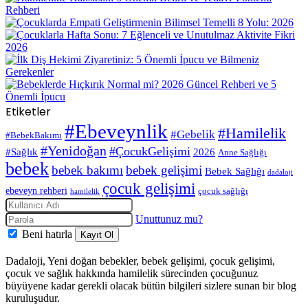
Etiketler
#Ebeveynlik
#Hamilelik
#Gebelik
#BebekBakımı
#Yenidoğan
#ÇocukGelişimi
#Sağlık
2026
Anne Sağlığı
bebek
bebek bakımı
bebek gelişimi
Bebek Sağlığı
dadaloji
çocuk gelişimi
ebeveyn rehberi
çocuk sağlığı
hamilelik
Unuttunuz mu?
Beni hatırla
Kayıt Ol
Dadaloji, Yeni doğan bebekler, bebek gelişimi, çocuk gelişimi,
çocuk ve sağlık hakkında hamilelik sürecinden çocuğunuz
büyüyene kadar gerekli olacak bütün bilgileri sizlere sunan bir blog
kuruluşudur.