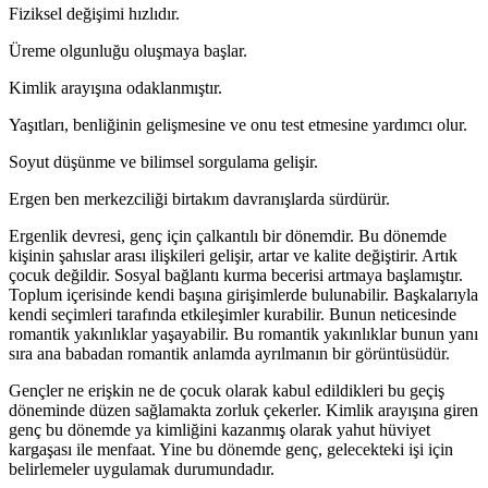
Fiziksel değişimi hızlıdır.
Üreme olgunluğu oluşmaya başlar.
Kimlik arayışına odaklanmıştır.
Yaşıtları, benliğinin gelişmesine ve onu test etmesine yardımcı olur.
Soyut düşünme ve bilimsel sorgulama gelişir.
Ergen ben merkezciliği birtakım davranışlarda sürdürür.
Ergenlik devresi, genç için çalkantılı bir dönemdir. Bu dönemde
kişinin şahıslar arası ilişkileri gelişir, artar ve kalite değiştirir. Artık
çocuk değildir. Sosyal bağlantı kurma becerisi artmaya başlamıştır.
Toplum içerisinde kendi başına girişimlerde bulunabilir. Başkalarıyla
kendi seçimleri tarafında etkileşimler kurabilir. Bunun neticesinde
romantik yakınlıklar yaşayabilir. Bu romantik yakınlıklar bunun yanı
sıra ana babadan romantik anlamda ayrılmanın bir görüntüsüdür.
Gençler ne erişkin ne de çocuk olarak kabul edildikleri bu geçiş
döneminde düzen sağlamakta zorluk çekerler. Kimlik arayışına giren
genç bu dönemde ya kimliğini kazanmış olarak yahut hüviyet
kargaşası ile menfaat. Yine bu dönemde genç, gelecekteki işi için
belirlemeler uygulamak durumundadır.