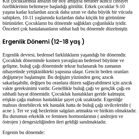
Kız çocuklarında ansızın bir boy artışıyla beraber ikincil cinsiyet
özelliklerinin belirmeye başladığı görülür. Erkek çocuklar 9-10
yaşına kadar kızlardan azıcık daha uzun ve daha büyük bir vücuda
sahipken, 10-11 yaşlarında kızlardan daha küçük bir görünüme
bürünürler. Çocukların bu dönemde sağlıkları çoğunlukla iyidir.
Önceleri çok hastalananların sıhhat hali bu dönemde düzelmiştir.
Ergenlik Dönemi (12-18 yaş )
Ergenlik devresi, bedensel farklılıkların yaşandığı bir dönemdir.
Çocukluk döneminde kısmen yavaşlayan bedensel büyüme ve
gelişme, buluğ çağı döneminde tekrar hızlanarak bu zamanın
nihayetinde yetişkinlikteki yapısına ulaşır. Gencin beden oranları
değişmeye başlamıştır. Bu değişim yüzünden genç azıcık
sakarlaşabilir, değişen bu oranlara düzen sağlayabilmesi için azıcık
vakte gereksinimi vardır. Genellikle buluğ çağı ve gençlik çağı en
sıhhatli hayat dönemidir. Çocukluk hastalıkları geride kalmıştır,
erişkin çağa mahsus hastalıklar şayet çok uzaktadır. Ergenliğe
mahsus denebilecek tek hastalık hatta de buluğ çağı sivilceleridir (
acne ). Ter ve yağ bezlerinin salgıları artmakta ve birikim olmaktadır.
Bu durumun erkeklik ve feminen hormonlarının ( androjen ve
östrojen ) dengesizliğinden ileri geldiği sanılmaktadır.
Ergenin bu dönemde: