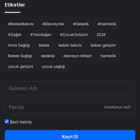
Etiketler
#BebekBakımı
#Ebeveynlik
#Gebelik
#Hamilelik
#Sağlık
#Yenidoğan
#ÇocukGelişimi
2026
Anne Sağlığı
bebek
bebek bakımı
bebek gelişimi
Bebek Sağlığı
dadaloji
ebeveyn rehberi
hamilelik
çocuk gelişimi
çocuk sağlığı
Unuttunuz mu?
Beni hatırla
Kayıt Ol