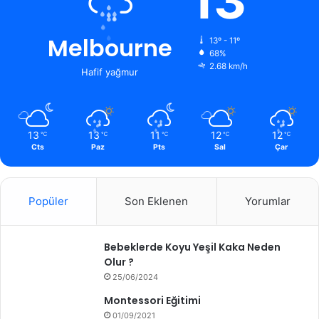
13
Melbourne
13º - 11º
68%
2.68 km/h
Hafif yağmur
13
13
11
12
12
℃
℃
℃
℃
℃
Cts
Paz
Pts
Sal
Çar
Popüler
Son Eklenen
Yorumlar
Bebeklerde Koyu Yeşil Kaka Neden
Olur ?
25/06/2024
Montessori Eğitimi
01/09/2021