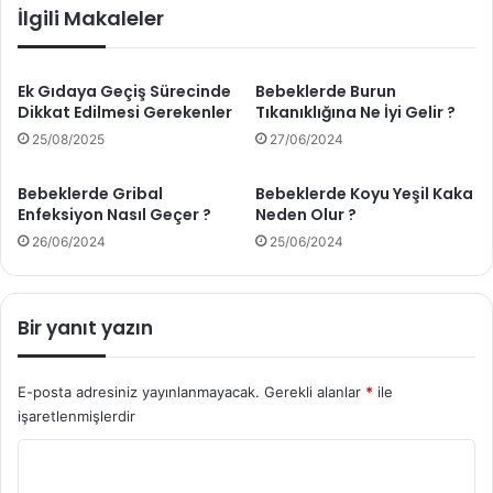
İlgili Makaleler
ö
m
n
a
t
k
e
E
Ek Gıdaya Geçiş Sürecinde
Bebeklerde Burun
Dikkat Edilmesi Gerekenler
Tıkanıklığına Ne İyi Gelir ?
m
m
l
m
25/08/2025
27/06/2024
e
e
r
k
Bebeklerde Gribal
Bebeklerde Koyu Yeşil Kaka
i
Enfeksiyon Nasıl Geçer ?
Neden Olur ?
2
26/06/2024
25/06/2024
0
2
4
Bir yanıt yazın
E-posta adresiniz yayınlanmayacak.
Gerekli alanlar
*
ile
işaretlenmişlerdir
Y
o