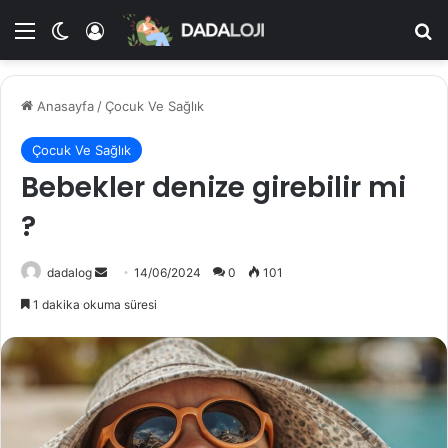
Menü
Dış görünümü değiştir
Kayıt Ol
A
Anasayfa
/
Çocuk Ve Sağlık
Çocuk Ve Sağlık
Bebekler denize girebilir mi
?
dadalog
B
14/06/2024
0
101
i
1 dakika okuma süresi
r
e
-
p
o
s