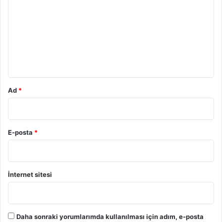
r
u
m
*
Ad
*
E-posta
*
İnternet sitesi
Daha sonraki yorumlarımda kullanılması için adım, e-posta