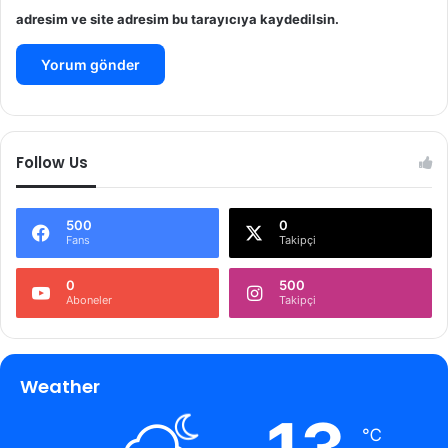
adresim ve site adresim bu tarayıcıya kaydedilsin.
Follow Us
500
0
Fans
Takipçi
0
500
Aboneler
Takipçi
Weather
℃