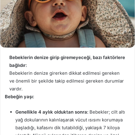
t
a
g
ö
n
d
e
r
Bebeklerin denize girip giremeyeceği, bazı faktörlere
m
bağlıdır:
e
Bebeklerin denize girerken dikkat edilmesi gereken
k
ve önemli bir şekilde takip edilmesi gereken durumlar
vardır.
Bebeğin yaşı:
Genellikle 4 aylık olduktan sonra:
Bebekler; cilt altı
yağ dokularının kalınlaşarak vücut ısısını korumaya
başladığı, kafasını dik tutabildiği, yaklaşık 7 kiloya