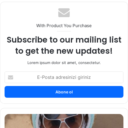
sit
esi
With Product You Purchase
Subscribe to our mailing list
to get the new updates!
Lorem ipsum dolor sit amet, consectetur.
E
-
P
o
s
t
a
a
B
d
e